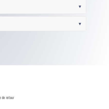
▼
▼
e de retour