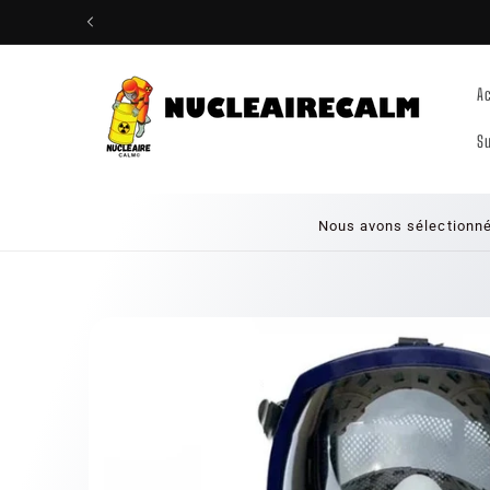
Ignorer et
passer au
contenu
Ac
S
Nous avons sélectionné
Passer aux
informations
produits