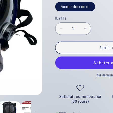
Formule deux en un
Quantité
Réduire
Augmenter
la
la
quantité
quantité
de
de
Ajouter 
Masque
Masque
à
à
gaz
gaz
nucléaire
nucléaire
Lune
Lune
Plus de moye
Satisfait ou remboursé
(30 jours)