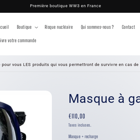
Première boutique WW3 en France
cueil
Boutique
Risque nucléaire
Qui sommes-nous ?
Contact
uivre votre commande
 pour vous LES produits qui vous permettront de survivre en cas de
Masque à ga
Prix
€110,00
habituel
Taxes incluses.
Masque + recharge