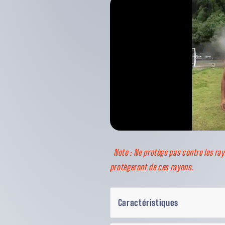
Note : Ne protège pas contre les ra
protègeront de ces rayons.
Caractéristiques