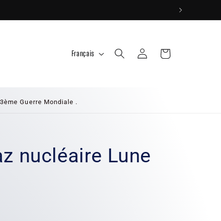
L
Connexion
Panier
Français
a
n
g
 3ème Guerre Mondiale .
u
e
z nucléaire Lune