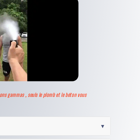
yons gammas , seuls le plomb et le béton vous
▼